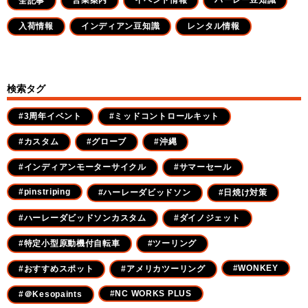
全記事
入荷情報
インディアン豆知識
レンタル情報
検索タグ
#3周年イベント
#ミッドコントロールキット
#カスタム
#グローブ
#沖縄
#インディアンモーターサイクル
#サマーセール
#pinstriping
#ハーレーダビッドソン
#日焼け対策
#ハーレーダビッドソンカスタム
#ダイノジェット
#特定小型原動機付自転車
#ツーリング
#WONKEY
#おすすめスポット
#アメリカツーリング
#NC WORKS PLUS
#＠Kesopaints