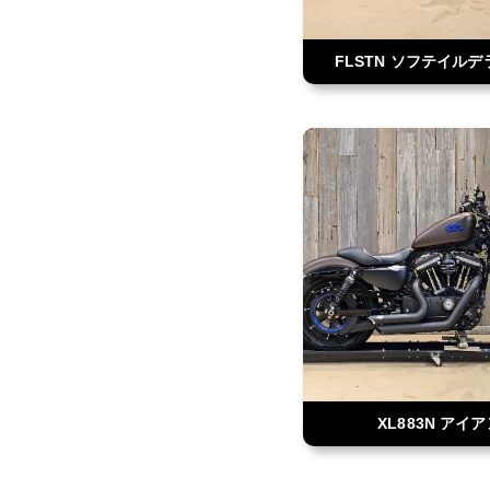
FLSTN ソフテイル
XL883N アイ