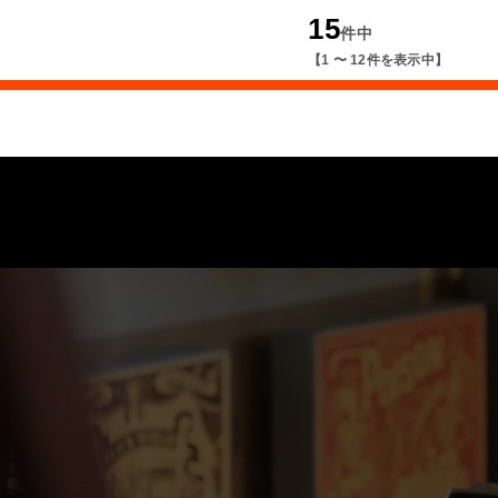
15
件中
【1 〜 12件を表示中】