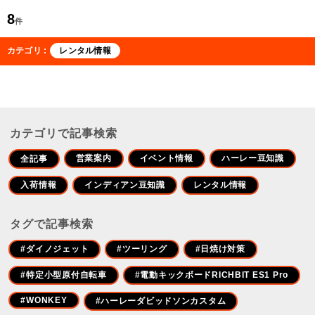
8
件
カテゴリ :
レンタル情報
カテゴリで記事検索
営業案内
イベント情報
ハーレー豆知識
全記事
入荷情報
インディアン豆知識
レンタル情報
タグで記事検索
#ダイノジェット
#ツーリング
#日焼け対策
#特定小型原付自転車
#電動キックボードRICHBIT ES1 Pro
#WONKEY
#ハーレーダビッドソンカスタム