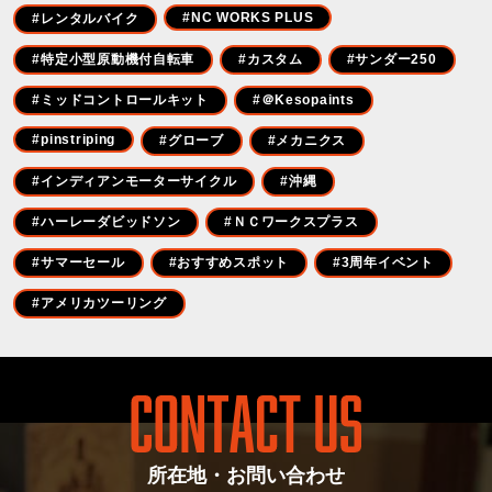
#NC WORKS PLUS
#レンタルバイク
#特定小型原動機付自転車
#カスタム
#サンダー250
#ミッドコントロールキット
#＠Kesopaints
#pinstriping
#グローブ
#メカニクス
#インディアンモーターサイクル
#沖縄
#ハーレーダビッドソン
#ＮＣワークスプラス
#サマーセール
#おすすめスポット
#3周年イベント
#アメリカツーリング
所在地・お問い合わせ