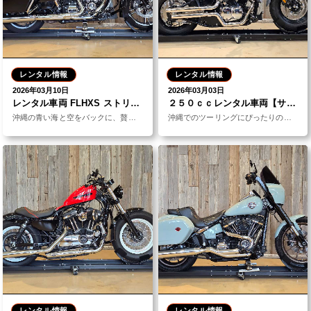
レンタル情報
レンタル情報
2026年03月10日
2026年03月03日
レンタル車両 FLHXS ストリートグライド
２５０ｃｃレンタル車両【サンダー250】
沖縄の青い海と空をバックに、贅沢なツーリングを。そんな言葉がぴったりなツーリングモデル、ストリートグ
沖縄でのツーリングにぴったりの軽量＆スタイリッシュな250ccクルーザー。250ccなので中型二輪免
レンタル情報
レンタル情報