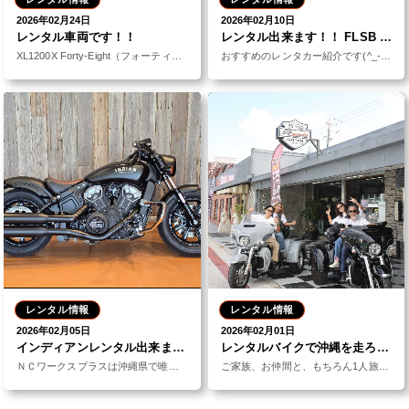
2026年02月24日
2026年02月10日
レンタル車両です！！
レンタル出来ます！！ FLSB スポーツグライド（クラブスタイルカスタム）
XL1200X Forty-Eight（フォーティーエイト）低く構えたフォルムとファットなフロントタ
おすすめのレンタカー紹介です(^_-)沖縄の青空とコバルトブルーの海に映えるアーバンカーキオールペイ
レンタル情報
レンタル情報
2026年02月05日
2026年02月01日
インディアンレンタル出来ます！！
レンタルバイクで沖縄を走ろう♪
ＮＣワークスプラスは沖縄県で唯一のインディアン正規代理店です。そして！！沖縄で唯一のインディアンレン
ご家族、お仲間と、もちろん1人旅でも。沖縄旅行の様々なシーンでバイクのレンタルをいただいております。