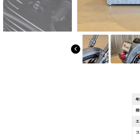
年
排
エ
コ